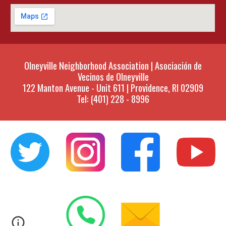
Olneyville Neighborhood Association | Asociación de
Vecinos de Olneyville
122 Manton Avenue - Unit 611 | Providence, RI 02909
Tel: (401)
228 - 8996